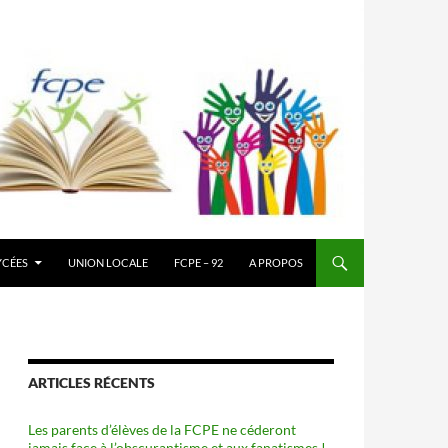
YCÉES
UNION LOCALE
FCPE – 92
A PROPOS
ARTICLES RÉCENTS
Les parents d’élèves de la FCPE ne céderont
jamais face à l’obscurantisme et aux fanatismes !