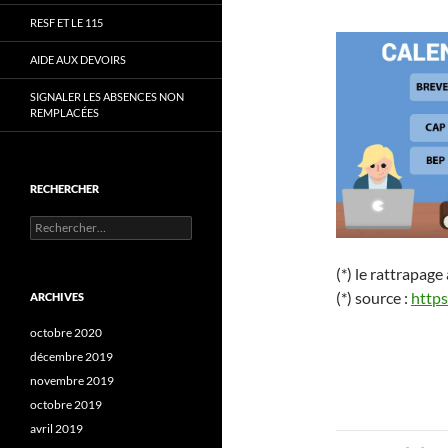
RESF ET LE 115
AIDE AUX DEVOIRS
SIGNALER LES ABSENCES NON
REMPLACÉES
RECHERCHER
Rechercher :
(*) le rattrapage
(*) source :
https
ARCHIVES
octobre 2020
décembre 2019
novembre 2019
octobre 2019
avril 2019
Navigati