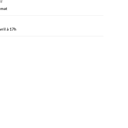
NT
imat
vril à 17h