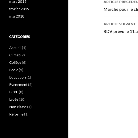
mars 2019
ARTICLE PRÉCÉDE
des
février 2019
Marche pour le cl
mai 2018
articles
ARTICLE SUIVANT
RDV prévu le 11 a
CATÉGORIES
Accueil
(1)
Climat
(2)
Collège
(6)
Ecole
(5)
Education
(1)
Evenement
(5)
FCPE
(8)
Lycée
(10)
Non classé
(1)
Réforme
(1)