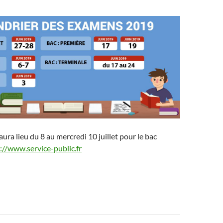
 aura lieu du 8 au mercredi 10 juillet pour le bac
://www.service-public.fr
on