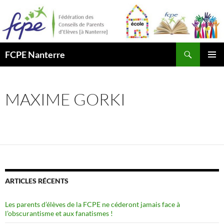
Aller
au
contenu
Recherche
FCPE Nanterre
MENU
PRINCI
MAXIME GORKI
ARTICLES RÉCENTS
Les parents d’élèves de la FCPE ne céderont jamais face à
l’obscurantisme et aux fanatismes !