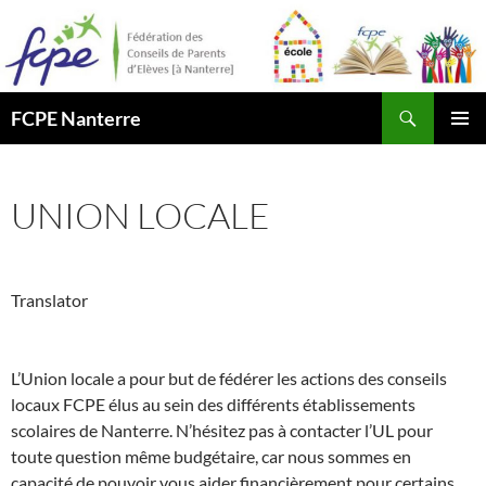
Aller
au
contenu
Recherche
FCPE Nanterre
MENU
PRINCI
UNION LOCALE
Translator
L’Union locale a pour but de fédérer les actions des conseils
locaux FCPE élus au sein des différents établissements
scolaires de Nanterre. N’hésitez pas à contacter l’UL pour
toute question même budgétaire, car nous sommes en
capacité de pouvoir vous aider financièrement pour certains